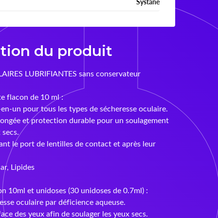
Systane
tion du produit
IRES LUBRIFIANTES sans conservateur
 flacon de 10 ml :
en-un pour tous les types de sécheresse oculaire.
longée et protection durable pour un soulagement
 secs.
ant le port de lentilles de contact et après leur
r, Lipides
n 10ml et unidoses (30 unidoses de 0.7ml) :
esse oculaire par déficience aqueuse.
ace des yeux afin de soulager les yeux secs.