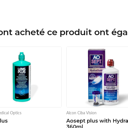
 ont acheté ce produit ont ég
dical Optics
Alcon Ciba Vision
lus
Aosept plus with Hydr
360ml