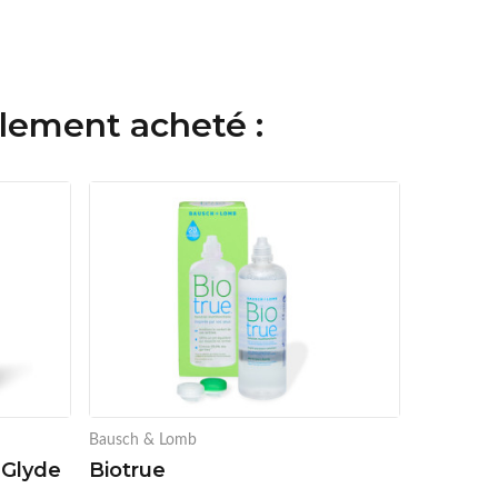
alement acheté :
Bausch & Lomb
aGlyde
Biotrue