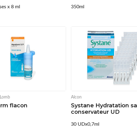
ses x 8 ml
350ml
 Lomb
Alcon
rm flacon
Systane Hydratation s
conservateur UD
l
30 UDx0,7ml