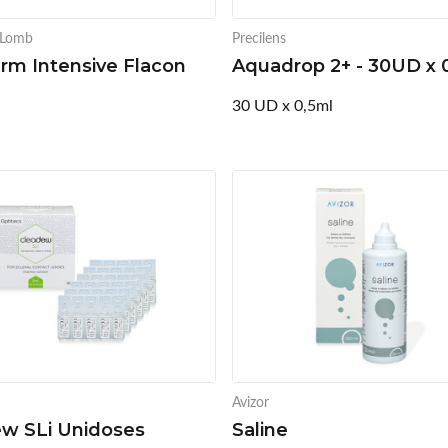
 Lomb
Precilens
rm Intensive Flacon
Aquadrop 2+ - 30UD x 
l
30 UD x 0,5ml
Avizor
w SLi Unidoses
Saline