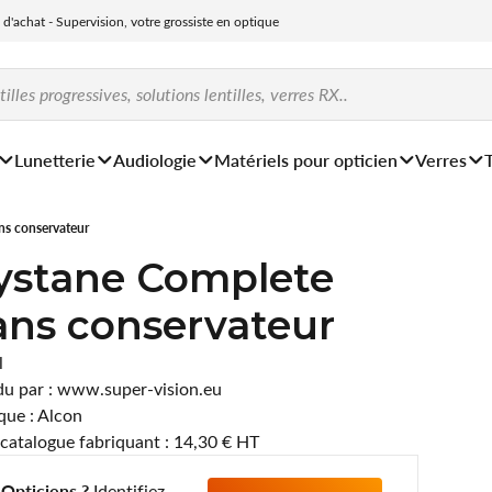
e d'achat - Supervision, votre grossiste en optique
Lunetterie
Audiologie
Matériels pour opticien
Verres
ns conservateur
ystane Complete
ans conservateur
l
u par : www.super-vision.eu
ue : Alcon
 catalogue fabriquant : 14,30 € HT
Opticiens ?
Identifiez-