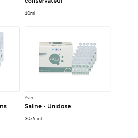
conservateur
10ml
Avizor
ans
Saline - Unidose
30x5 ml