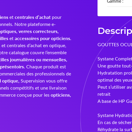
Gamme :
iens
centrales d’achat
et
pour
onnels. Notre plateforme e-
Descrip
ptiques, verres correcteurs,
illes
accessoires pour opticiens.
et
GOUTTES OCULA
et centrales d’achat en optique,
 Notre catalogue couvre l’ensemble
Systane Complete
tilles journalières ou mensuelles,
Une goutte tout-
 présentoirs.
Chaque produit est
Hydratation pro
ommerciales des professionnels de
optimal des yeux
l optique,
Supervision vous offre
Peut s’utiliser av
nels compétitifs et une livraison
retrait
opticiens,
commerce conçue pour les
A base de HP Gua
Systane Hydratio
En cas de sécher
Réhydrate la surf