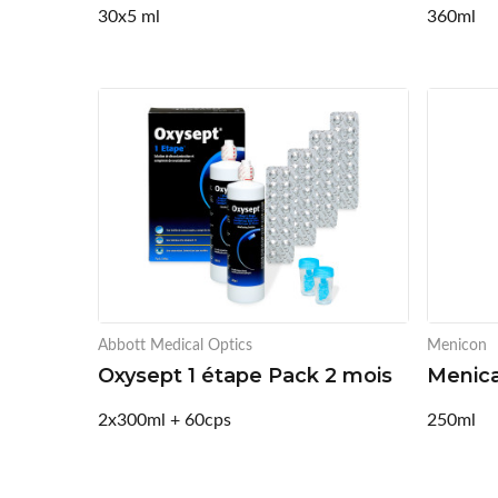
30x5 ml
360ml
Abbott Medical Optics
Menicon
Oxysept 1 étape Pack 2 mois
Menica
2x300ml + 60cps
250ml