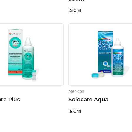
360ml
Menicon
re Plus
Solocare Aqua
360ml