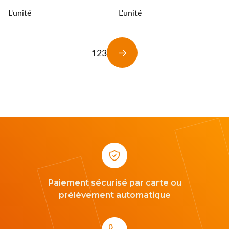
L'unité
L'unité
1
2
3
Suivant
Paiement sécurisé par carte ou
prélèvement automatique