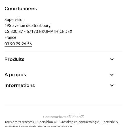
Coordonnées
Supervision
193 avenue de Strasbourg
CS 300 87 - 67173 BRUMATH CEDEX
France
03 90 29 26 56
Produits
A propos
Informations
ContactoPharma
IriSoft
Tous droits réservés. Supervision © -
Grossiste en contactologie, lunetterie &
audiologie pour opticiens et centrales d’achat