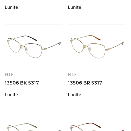
Ray-Ban
L'unité
L'unité
Rayovac
Siclair & Nett
Sunoptic
Supervision
UVOJI
ELLE
ELLE
Vallée
13506 BK 5317
13506 BR 5317
L'unité
L'unité
Varionet