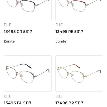
Lentilles annuelles
CLIC
Coopervision
ELLE
ELLE
D.A.O (Deutsche Augenoptik)
13495 GR 5317
13495 RE 5317
DAC Edge
L'unité
L'unité
Eartech
ELLE
Esprit
Fashion Lentilles
Gunnar Optiks
ELLE
ELLE
Horus Pharma
13496 BL 5117
13496 BR 5117