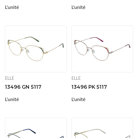
L'unité
L'unité
Innoxa
Johnson & Johnson
Joules
Kelnet
KENDALL + KYLIE
ELLE
ELLE
LCS
13496 GN 5117
13496 PK 5117
Lenoir Eyewear
L'unité
L'unité
LINE ART
Mark'ennovy
Menicon