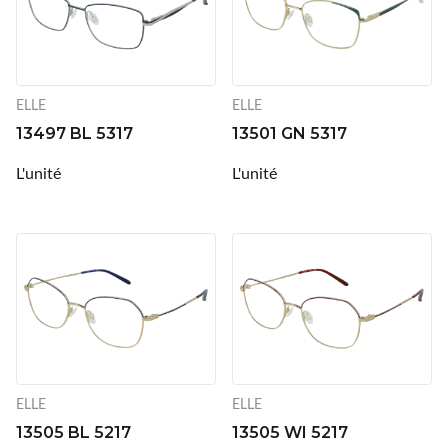
Montana
nachteule
ELLE
ELLE
Ocean Sunglasses
13497 BL 5317
13501 GN 5317
L'unité
L'unité
Ophtecs
Opticlair
Optikam
Optinett
Palco
ELLE
ELLE
Precilens
13505 BL 5217
13505 WI 5217