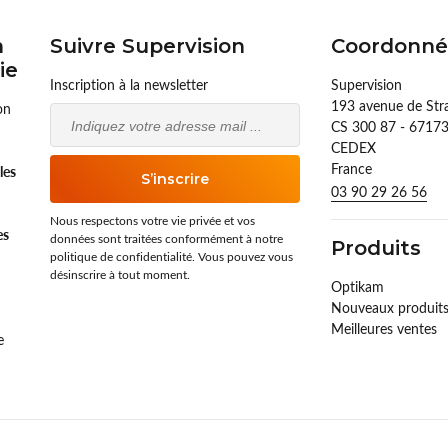
n
Suivre Supervision
Coordonné
ie
Inscription à la newsletter
Supervision
193 avenue de St
on
Email
CS 300 87 - 671
CEDEX
France
lles
S’inscrire
03 90 29 26 56
Nous respectons votre vie privée et vos
es
données sont traitées conformément à notre
Produits
politique de confidentialité. Vous pouvez vous
désinscrire à tout moment.
Optikam
Nouveaux produit
Meilleures ventes
e