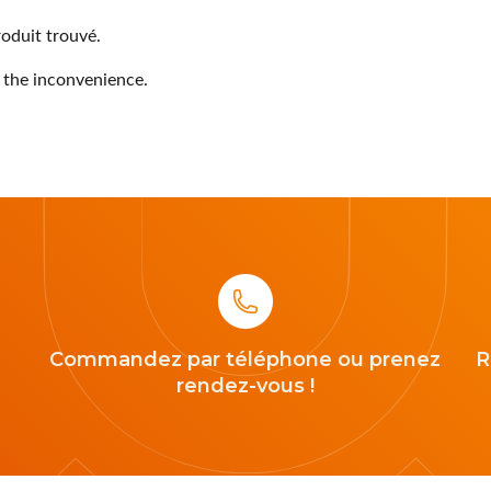
oduit trouvé.
 the inconvenience.
Commandez par téléphone ou prenez
R
rendez-vous !