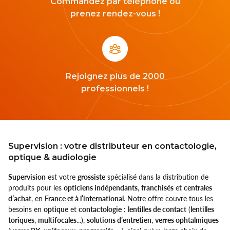
Commandez par téléphone ou
Ray-Ban
prenez rendez-vous !
Rayovac
Siclair & Nett
Sunoptic
Rejoignez plus de 2000
professionnels !
Supervision
UVOJI
Vallée
Supervision : votre distributeur en contactologie,
optique & audiologie
Varionet
Supervision
est votre
grossiste
spécialisé dans la distribution de
produits pour les
opticiens indépendants
,
franchisés
et
centrales
d’achat
, en
France et à l’international
. Notre offre couvre tous les
besoins en
optique
et
contactologie
:
lentilles de contact
(
lentilles
toriques
,
multifocales
...),
solutions d’entretien
,
verres ophtalmiques