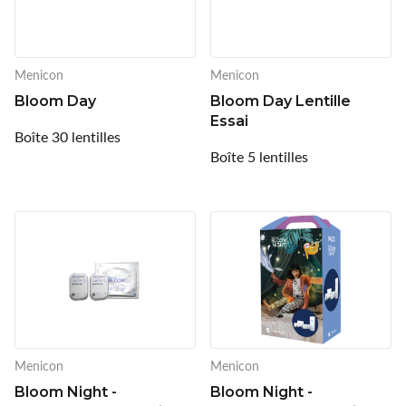
Innoxa
Johnson & Johnson
Menicon
Menicon
Bloom Day
Bloom Day Lentille
Joules
Essai
Boîte 30 lentilles
Kelnet
Boîte 5 lentilles
KENDALL + KYLIE
LCS
Lenoir Eyewear
LINE ART
Mark'ennovy
Menicon
Menicon
Bloom Night -
Bloom Night -
Menicon