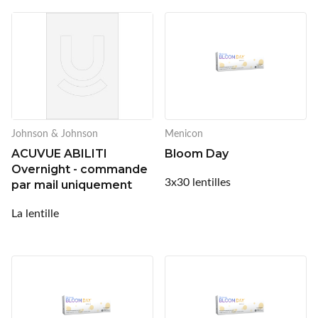
Lentilles annuelles
CLIC
Coopervision
D.A.O (Deutsche Augenoptik)
DAC Edge
Johnson & Johnson
Menicon
Eartech
ACUVUE ABILITI
Bloom Day
Overnight - commande
ELLE
3x30 lentilles
par mail uniquement
Esprit
La lentille
Fashion Lentilles
Gunnar Optiks
Horus Pharma