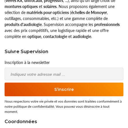
(
verres RX
,
unifocaux
,
progressifs
, ...), ainsi qu’un large choix de
montures optiques
et
solaires
. Nous proposons également une
sélection de
matériels pour opticiens
(
échelles de Monoyer
,
outillages, consommables, etc.) et une gamme complète de
produits d'audiologie
. Supervision accompagne les
professionnels
avec des prix compétitifs, une logistique rapide et une offre
complète en
optique
,
contactologie
et
audiologie
.
Suivre Supervision
Inscription à la newsletter
Email
S’inscrire
Nous respectons votre vie privée et vos données sont traitées conformément à
notre politique de confidentialité. Vous pouvez vous désinscrire à tout
moment.
Coordonnées