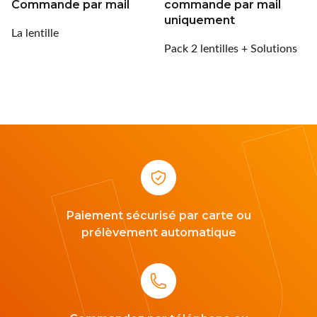
Commande par mail
commande par mail
uniquement
Montana
La lentille
Pack 2 lentilles + Solutions
nachteule
Ocean Sunglasses
Ophtecs
Opticlair
Optikam
Paiement sécurisé par carte ou
Optinett
prélèvement automatique
Palco
Precilens