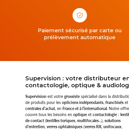
Paiement sécurisé par carte ou
prélèvement automatique
Supervision : votre distributeur e
contactologie, optique & audiolog
Supervision
est votre
grossiste
spécialisé dans la distributi
de produits pour les
opticiens indépendants
,
franchisés
et
centrales d’achat
, en
France et à l’international
. Notre offre
couvre tous les besoins en
optique
et
contactologie
:
lenti
de contact
(
lentilles toriques
,
multifocales
...),
solutions
d’entretien
,
verres ophtalmiques
(
verres RX
,
unifocaux
,