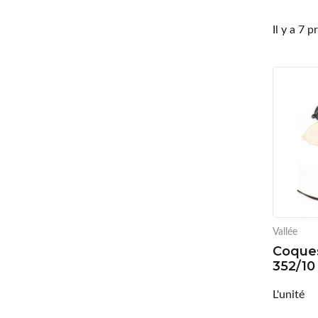
Il y a 7 p
Vallée
Coque
352/10
L'unité