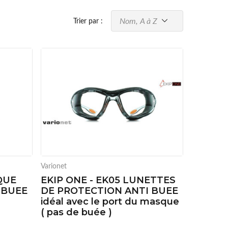
Nom, A à Z
Trier par :
Varionet
QUE
EKIP ONE - EK05 LUNETTES
 BUEE
DE PROTECTION ANTI BUEE
idéal avec le port du masque
( pas de buée )