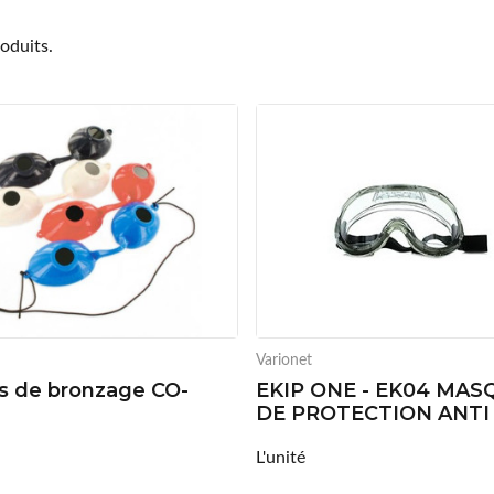
roduits.
Varionet
s de bronzage CO-
EKIP ONE - EK04 MAS
DE PROTECTION ANTI
L'unité