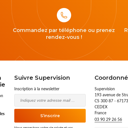
Commandez par téléphone ou prenez
R
rendez-vous !
n
Suivre Supervision
Coordonné
ie
Inscription à la newsletter
Supervision
193 avenue de St
on
Email
CS 300 87 - 671
CEDEX
France
lles
S’inscrire
03 90 29 26 56
Nous respectons votre vie privée et vos