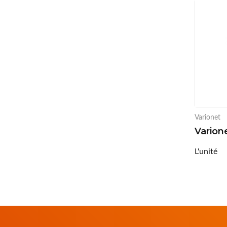
Varionet
Varion
L'unité