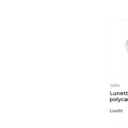
Vallée
Lunett
polyca
L'unité