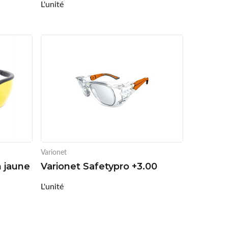
L'unité
Varionet
n jaune
Varionet Safetypro +3.00
L'unité