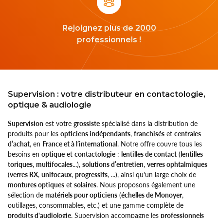
Rejoignez plus de 2000
professionnels !
Supervision : votre distributeur en contactologie,
optique & audiologie
Supervision
est votre
grossiste
spécialisé dans la distribution de
produits pour les
opticiens indépendants
,
franchisés
et
centrales
d’achat
, en
France et à l’international
. Notre offre couvre tous les
besoins en
optique
et
contactologie
:
lentilles de contact
(
lentilles
toriques
,
multifocales
...),
solutions d’entretien
,
verres ophtalmiques
(
verres RX
,
unifocaux
,
progressifs
, ...), ainsi qu’un large choix de
montures optiques
et
solaires
. Nous proposons également une
sélection de
matériels pour opticiens
(
échelles de Monoyer
,
outillages, consommables, etc.) et une gamme complète de
produits d'audiologie
. Supervision accompagne les
professionnels