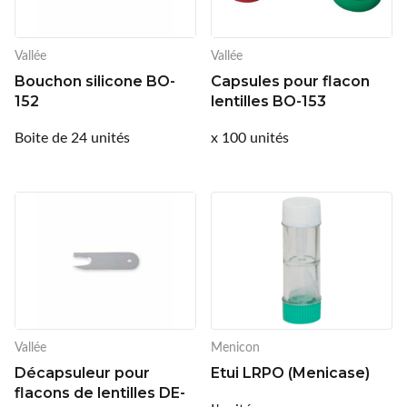
Innoxa
Vallée
Vallée
Johnson & Johnson
Bouchon silicone BO-
Capsules pour flacon
152
lentilles BO-153
Joules
Boite de 24 unités
x 100 unités
Kelnet
KENDALL + KYLIE
LCS
Lenoir Eyewear
LINE ART
Vallée
Menicon
Mark'ennovy
Décapsuleur pour
Etui LRPO (Menicase)
flacons de lentilles DE-
Menicon