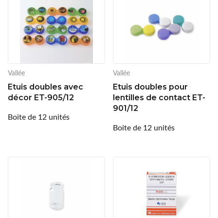
Ray-Ban
Rayovac
Siclair & Nett
Sunoptic
Vallée
Vallée
Etuis doubles avec
Etuis doubles pour
Supervision
décor ET-905/12
lentilles de contact ET-
901/12
UVOJI
Boite de 12 unités
Boite de 12 unités
Vallée
Varionet