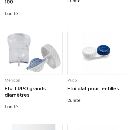
L'unité
100
Montana
L'unité
nachteule
Ocean Sunglasses
Ophtecs
Opticlair
Optikam
Menicon
Palco
Etui LRPO grands
Etui plat pour lentilles
Optinett
diamètres
L'unité
Palco
L'unité
Precilens