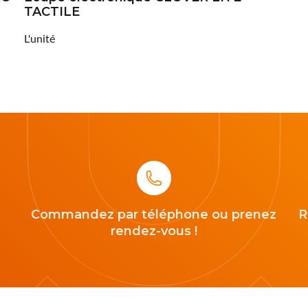
TACTILE
L'unité
Commandez par téléphone ou prenez
R
rendez-vous !