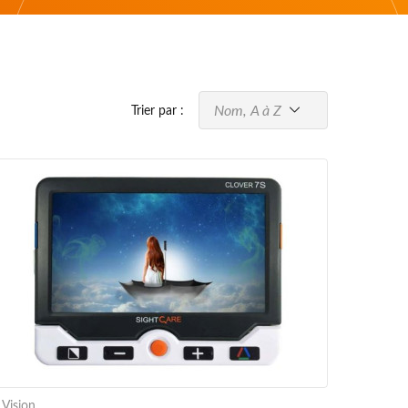
Nom, A à Z
Trier par :
 Vision