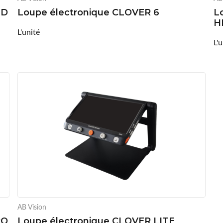
HD
Loupe électronique CLOVER 6
L
H
L'unité
L'
AB Vision
RO
Loupe électronique CLOVER LITE