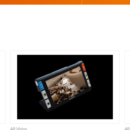
AB Vision
AB