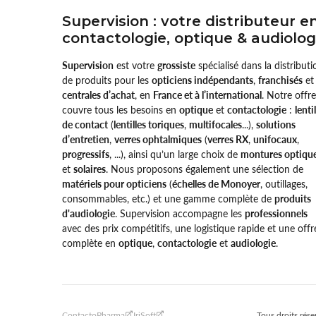
Supervision : votre distributeur e
contactologie, optique & audiolog
Supervision
est votre
grossiste
spécialisé dans la distributi
de produits pour les
opticiens indépendants
,
franchisés
et
centrales d’achat
, en
France et à l’international
. Notre offre
couvre tous les besoins en
optique
et
contactologie
:
lenti
de contact
(
lentilles toriques
,
multifocales
...),
solutions
d’entretien
,
verres ophtalmiques
(
verres RX
,
unifocaux
,
progressifs
, ...), ainsi qu’un large choix de
montures optiqu
et
solaires
. Nous proposons également une sélection de
matériels pour opticiens
(
échelles de Monoyer
, outillages,
consommables, etc.) et une gamme complète de
produits
d'audiologie
. Supervision accompagne les
professionnels
avec des prix compétitifs, une logistique rapide et une offr
complète en
optique
,
contactologie
et
audiologie
.
ContactoPharma
IriSoft
Tous droits rése