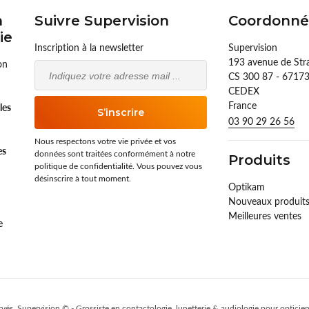
n
Suivre Supervision
Coordonné
ie
Inscription à la newsletter
Supervision
193 avenue de St
on
Email
CS 300 87 - 671
CEDEX
France
lles
S’inscrire
03 90 29 26 56
Nous respectons votre vie privée et vos
es
données sont traitées conformément à notre
Produits
politique de confidentialité. Vous pouvez vous
désinscrire à tout moment.
Optikam
Nouveaux produit
Meilleures ventes
e
rvés. Supervision © -
Grossiste en contactologie, lunetterie & audiologie pour opticien