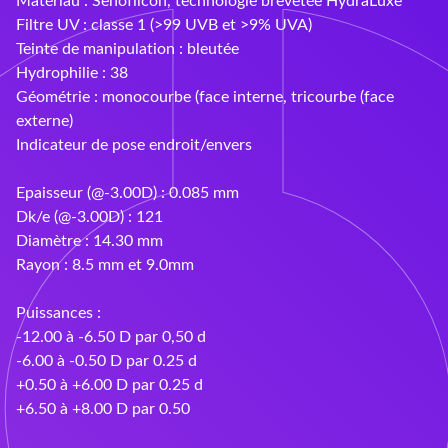
Ray-Ban
Filtre UV : classe 1 (>99 UVB et >9% UVA)
Teinte de manipulation : bleutée
Rayovac
Hydrophilie : 38
Géométrie : monocourbe (face interne, tricourbe (face
Siclair & Nett
externe)
Indicateur de pose endroit/envers
Sunoptic
Supervision
Epaisseur (@-3.00D) : 0.085 mm
Dk/e (@-3.00D) : 121
UVOJI
Diamètre : 14.30 mm
Rayon : 8.5 mm et 9.0mm
Vallée
Puissances :
Varionet
-12.00 à -6.50 D par 0,50 d
-6.00 à -0.50 D par 0.25 d
+0.50 à +6.00 D par 0.25 d
+6.50 à +8.00 D par 0.50