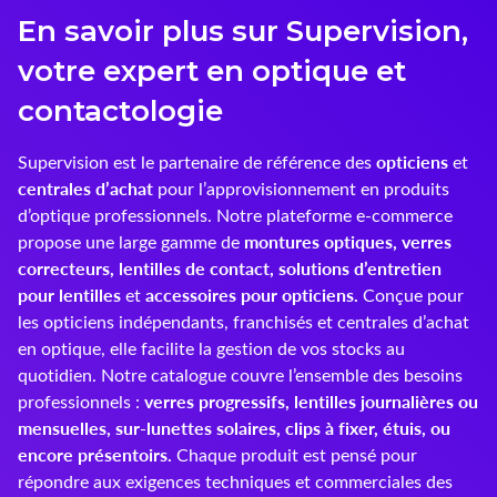
En savoir plus sur Supervision,
Innoxa
votre expert en optique et
Johnson & Johnson
contactologie
Joules
opticiens
Supervision est le partenaire de référence des
et
Kelnet
centrales d’achat
pour l’approvisionnement en produits
d’optique professionnels. Notre plateforme e-commerce
KENDALL + KYLIE
montures optiques, verres
propose une large gamme de
correcteurs, lentilles de contact, solutions d’entretien
LCS
pour lentilles
accessoires pour opticiens.
et
Conçue pour
les opticiens indépendants, franchisés et centrales d’achat
Lenoir Eyewear
en optique, elle facilite la gestion de vos stocks au
quotidien. Notre catalogue couvre l’ensemble des besoins
LINE ART
verres progressifs, lentilles journalières ou
professionnels :
mensuelles, sur-lunettes solaires, clips à fixer, étuis, ou
Mark'ennovy
encore présentoirs.
Chaque produit est pensé pour
répondre aux exigences techniques et commerciales des
Menicon