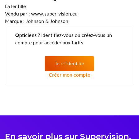
Lentilles annuelles
CLIC
La lentille
Vendu par : www.super-vision.eu
Coopervision
Marque : Johnson & Johnson
D.A.O (Deutsche Augenoptik)
Opticiens ?
Identifiez-vous ou créez-vous un
compte pour accéder aux tarifs
DAC Edge
Eartech
Je m'identifie
Créer mon compte
ELLE
Esprit
Fashion Lentilles
Gunnar Optiks
Horus Pharma
En savoir plus sur Supervision,