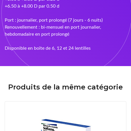
+6.50 à +8.00 D par 0.50 d
Port : journalier, port prolongé (7 jours - 6 nuits)
Renouvellement : bi-mensuel en port journalier,
hebdomadaire en port prolongé
Disponible en boîte de 6, 12 et 24 lentilles
Produits de la même catégorie