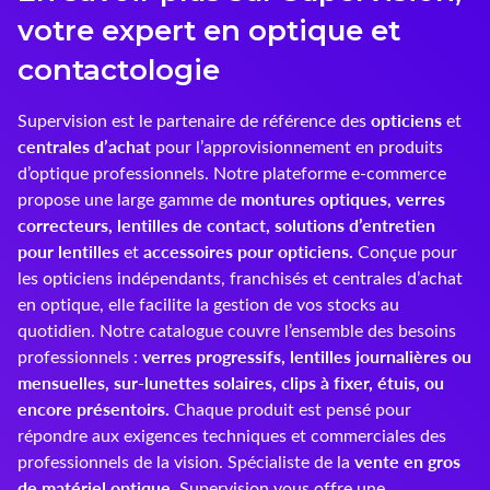
votre expert en optique et
Innoxa
contactologie
Johnson & Johnson
opticiens
Supervision est le partenaire de référence des
et
Joules
centrales d’achat
pour l’approvisionnement en produits
d’optique professionnels. Notre plateforme e-commerce
Kelnet
montures optiques, verres
propose une large gamme de
correcteurs, lentilles de contact, solutions d’entretien
KENDALL + KYLIE
pour lentilles
accessoires pour opticiens.
et
Conçue pour
les opticiens indépendants, franchisés et centrales d’achat
LCS
en optique, elle facilite la gestion de vos stocks au
quotidien. Notre catalogue couvre l’ensemble des besoins
Lenoir Eyewear
verres progressifs, lentilles journalières ou
professionnels :
mensuelles, sur-lunettes solaires, clips à fixer, étuis, ou
LINE ART
encore présentoirs.
Chaque produit est pensé pour
Mark'ennovy
répondre aux exigences techniques et commerciales des
vente en gros
professionnels de la vision. Spécialiste de la
Menicon
de matériel optique,
Supervision vous offre une