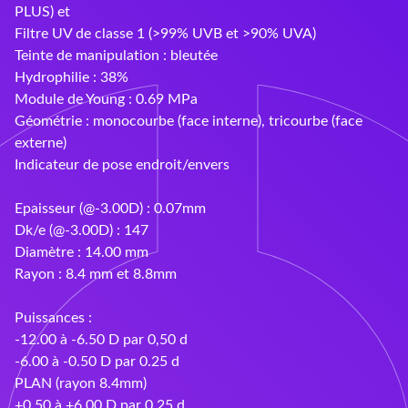
Ray-Ban
PLUS) et
Filtre UV de classe 1 (>99% UVB et >90% UVA)
Rayovac
Teinte de manipulation : bleutée
Hydrophilie : 38%
Siclair & Nett
Module de Young : 0.69 MPa
Géométrie : monocourbe (face interne), tricourbe (face
Sunoptic
externe)
Indicateur de pose endroit/envers
Supervision
Epaisseur (@-3.00D) : 0.07mm
UVOJI
Dk/e (@-3.00D) : 147
Diamètre : 14.00 mm
Vallée
Rayon : 8.4 mm et 8.8mm
Varionet
Puissances :
-12.00 à -6.50 D par 0,50 d
-6.00 à -0.50 D par 0.25 d
PLAN (rayon 8.4mm)
+0.50 à +6.00 D par 0.25 d