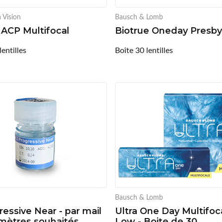
 Vision
Bausch & Lomb
s ACP Multifocal
Biotrue Oneday Presby
lentilles
Boîte 30 lentilles
Bausch & Lomb
ressive Near - par mail
Ultra One Day Multifoc
amètres souhaités
Low - Boite de 30