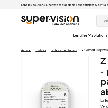
Lentilles, solutions, lunetterie et audiologie pour opticiens & central
Lentilles
Solutions
Accueil
Lentilles
Lentilles multifocales
Z Comfort Progressiv
Z
-
p
a
La le
Vend