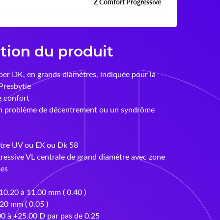
Z Comfort Progressive
tion du produit
yper DK, en grands diamètres, indiquée pour la
 Presbytie
e confort
n problème de décentrement ou un syndrôme
iltre UV ou EX ou Dk 58
ressive VL centrale de grand diamètre avec zone
mes
10.20 à 11.00 mm ( 0.40 )
.20 mm ( 0.05 )
00 à +25.00 D par pas de 0.25