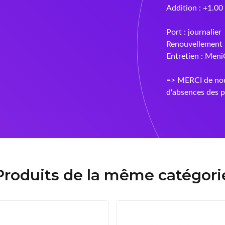
Addition : +1.00
Port : journalier
Renouvellement 
Entretien : Meni
=> MERCI de nou
d'absences des p
Produits de la même catégori