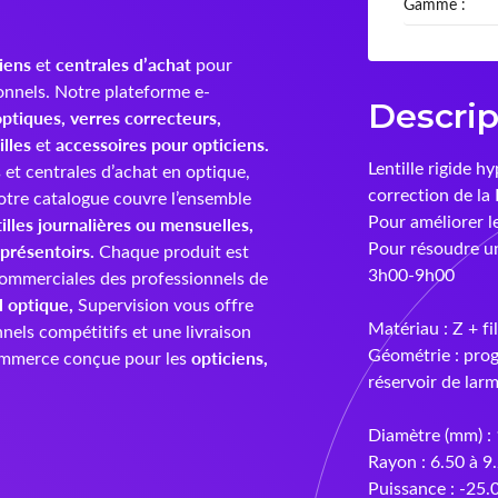
Gamme :
iens
centrales d’achat
et
pour
onnels. Notre plateforme e-
Descrip
ptiques, verres correcteurs,
illes
accessoires pour opticiens.
et
Lentille rigide h
et centrales d’achat en optique,
correction de la
 Notre catalogue couvre l’ensemble
Pour améliorer l
tilles journalières ou mensuelles,
Pour résoudre u
 présentoirs.
Chaque produit est
3h00-9h00
ommerciales des professionnels de
l optique,
Supervision vous offre
Matériau : Z + f
nels compétitifs et une livraison
Géométrie : prog
opticiens,
commerce conçue pour les
réservoir de lar
Diamètre (mm) : 
Rayon : 6.50 à 9
Puissance : -25.