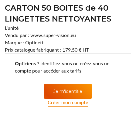
Lentilles annuelles
CLIC
CARTON 50 BOITES de 40
LINGETTES NETTOYANTES
Coopervision
L'unité
D.A.O (Deutsche Augenoptik)
Vendu par : www.super-vision.eu
Marque : Optinett
DAC Edge
Prix catalogue fabriquant : 179,50 € HT
Eartech
Opticiens ?
Identifiez-vous ou créez-vous un
compte pour accéder aux tarifs
ELLE
Esprit
Je m'identifie
Créer mon compte
Fashion Lentilles
Gunnar Optiks
Horus Pharma