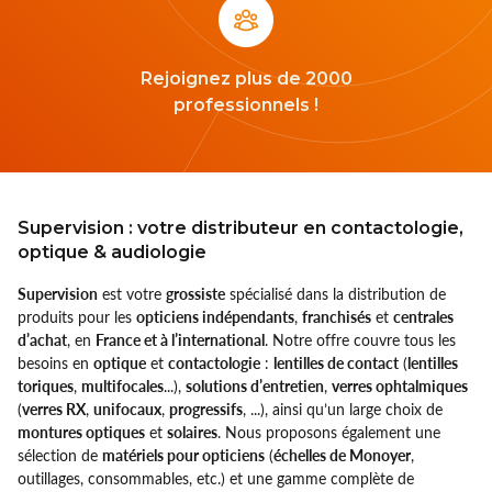
Rejoignez plus de 2000
professionnels !
Supervision : votre distributeur en contactologie,
optique & audiologie
Supervision
est votre
grossiste
spécialisé dans la distribution de
produits pour les
opticiens indépendants
,
franchisés
et
centrales
d’achat
, en
France et à l’international
. Notre offre couvre tous les
besoins en
optique
et
contactologie
:
lentilles de contact
(
lentilles
toriques
,
multifocales
...),
solutions d’entretien
,
verres ophtalmiques
(
verres RX
,
unifocaux
,
progressifs
, ...), ainsi qu’un large choix de
montures optiques
et
solaires
. Nous proposons également une
sélection de
matériels pour opticiens
(
échelles de Monoyer
,
outillages, consommables, etc.) et une gamme complète de