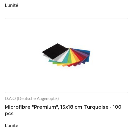
L'unité
D.A.O (Deutsche Augenoptik)
Microfibre "Premium", 15x18 cm Turquoise - 100
pcs
L'unité