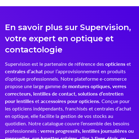
Innoxa
Johnson & Johnson
En savoir plus sur Supervision,
votre expert en optique et
Joules
contactologie
Kelnet
opticiens
Supervision est le partenaire de référence des
et
KENDALL + KYLIE
centrales d’achat
pour l’approvisionnement en produits
d’optique professionnels. Notre plateforme e-commerce
LCS
montures optiques, verres
propose une large gamme de
correcteurs, lentilles de contact, solutions d’entretien
Lenoir Eyewear
pour lentilles
accessoires pour opticiens.
et
Conçue pour
les opticiens indépendants, franchisés et centrales d’achat
LINE ART
en optique, elle facilite la gestion de vos stocks au
Mark'ennovy
quotidien. Notre catalogue couvre l’ensemble des besoins
verres progressifs, lentilles journalières ou
professionnels :
Menicon
mensuelles, sur-lunettes solaires, clips à fixer, étuis, ou