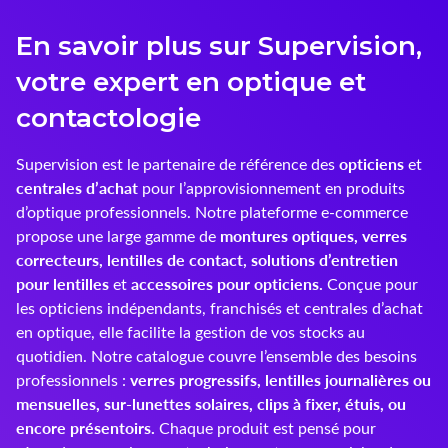
Innoxa
En savoir plus sur Supervision,
Johnson & Johnson
votre expert en optique et
contactologie
Joules
opticiens
Supervision est le partenaire de référence des
et
Kelnet
centrales d’achat
pour l’approvisionnement en produits
d’optique professionnels. Notre plateforme e-commerce
KENDALL + KYLIE
montures optiques, verres
propose une large gamme de
correcteurs, lentilles de contact, solutions d’entretien
LCS
pour lentilles
accessoires pour opticiens.
et
Conçue pour
Lenoir Eyewear
les opticiens indépendants, franchisés et centrales d’achat
en optique, elle facilite la gestion de vos stocks au
LINE ART
quotidien. Notre catalogue couvre l’ensemble des besoins
verres progressifs, lentilles journalières ou
professionnels :
Mark'ennovy
mensuelles, sur-lunettes solaires, clips à fixer, étuis, ou
encore présentoirs.
Chaque produit est pensé pour
Menicon