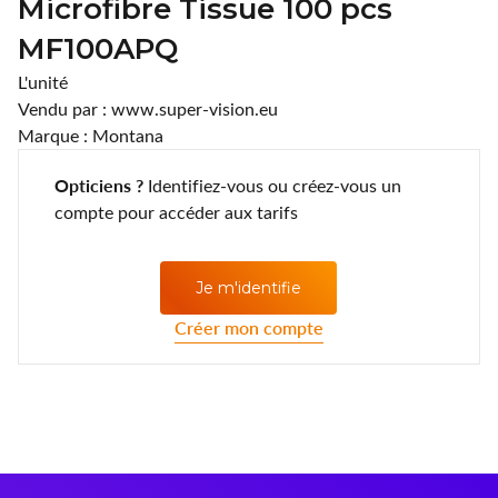
Microfibre Tissue 100 pcs
Lentilles annuelles
CLIC
MF100APQ
Coopervision
L'unité
Vendu par : www.super-vision.eu
D.A.O (Deutsche Augenoptik)
Marque : Montana
DAC Edge
Opticiens ?
Identifiez-vous ou créez-vous un
compte pour accéder aux tarifs
Eartech
ELLE
Je m'identifie
Esprit
Créer mon compte
Fashion Lentilles
Gunnar Optiks
Horus Pharma