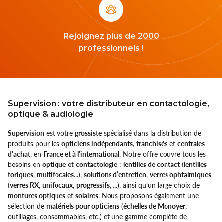
Rejoignez plus de 2000
professionnels !
Supervision : votre distributeur en contactologie,
optique & audiologie
Supervision
est votre
grossiste
spécialisé dans la distribution de
produits pour les
opticiens indépendants
,
franchisés
et
centrales
d’achat
, en
France et à l’international
. Notre offre couvre tous les
besoins en
optique
et
contactologie
:
lentilles de contact
(
lentilles
toriques
,
multifocales
...),
solutions d’entretien
,
verres ophtalmiques
(
verres RX
,
unifocaux
,
progressifs
, ...), ainsi qu’un large choix de
montures optiques
et
solaires
. Nous proposons également une
sélection de
matériels pour opticiens
(
échelles de Monoyer
,
outillages, consommables, etc.) et une gamme complète de