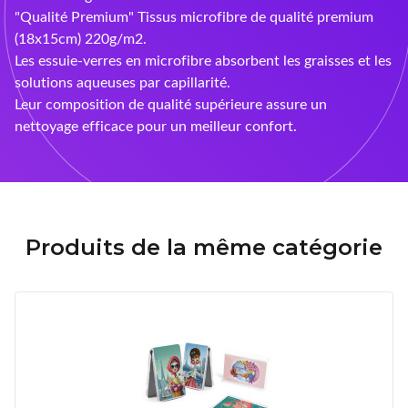
Ray-Ban
"Qualité Premium" Tissus microfibre de qualité premium
(18x15cm) 220g/m2.
Rayovac
Les essuie-verres en microfibre absorbent les graisses et les
solutions aqueuses par capillarité.
Siclair & Nett
Leur composition de qualité supérieure assure un
nettoyage efficace pour un meilleur confort.
Sunoptic
Supervision
UVOJI
Produits de la même catégorie
Vallée
Varionet