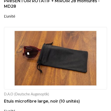
PRéSENTOIR ROTATIF + MIROIR 28 montures -
MD28
L'unité
D.A.O (Deutsche Augenoptik)
Etuis microfibre large, noir (10 unités)
L'unité