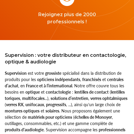
Rejoignez plus de 2000
professionnels !
Supervision : votre distributeur en contactologie,
optique & audiologie
Supervision
est votre
grossiste
spécialisé dans la distribution de
produits pour les
opticiens indépendants
,
franchisés
et
centrales
d’achat
, en
France et à l’international
. Notre offre couvre tous les
besoins en
optique
et
contactologie
:
lentilles de contact
(
lentilles
toriques
,
multifocales
...),
solutions d’entretien
,
verres ophtalmiques
(
verres RX
,
unifocaux
,
progressifs
, ...), ainsi qu’un large choix de
montures optiques
et
solaires
. Nous proposons également une
sélection de
matériels pour opticiens
(
échelles de Monoyer
,
outillages, consommables, etc.) et une gamme complète de
produits d'audiologie
. Supervision accompagne les
professionnels