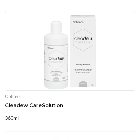
Ophtecs
Cleadew CareSolution
360ml