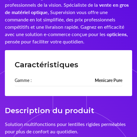
vente en gros
professionnels de la vision. Spécialiste de la
de matériel optique,
Supervision vous offre une
Montana
commande en lot simplifiée, des prix professionnels
nachteule
compétitifs et une livraison rapide. Gagnez en efficacité
opticiens,
avec une solution e-commerce conçue pour les
Ocean Sunglasses
pensée pour faciliter votre quotidien.
Ophtecs
Caractéristiques
Opticlair
Gamme :
Menicare Pure
Optikam
Optinett
Description du produit
Palco
Solution multifonctions pour lentilles rigides perméables
Precilens
pour plus de confort au quotidien.