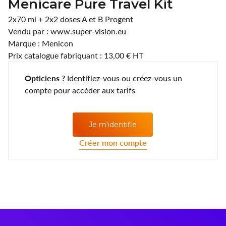
Menicare Pure Travel Kit
Lentilles annuelles
CLIC
2x70 ml + 2x2 doses A et B Progent
Vendu par : www.super-vision.eu
Coopervision
Marque : Menicon
D.A.O (Deutsche Augenoptik)
Prix catalogue fabriquant : 13,00 € HT
Opticiens ?
Identifiez-vous ou créez-vous un
DAC Edge
compte pour accéder aux tarifs
Eartech
ELLE
Je m'identifie
Créer mon compte
Esprit
Fashion Lentilles
Gunnar Optiks
Horus Pharma