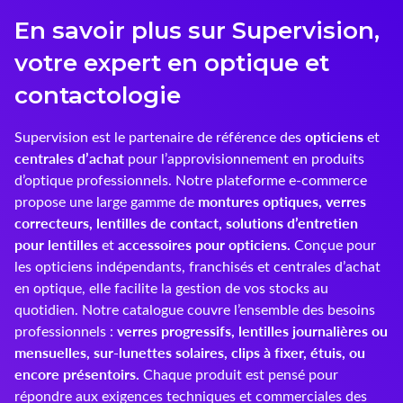
En savoir plus sur Supervision,
Innoxa
votre expert en optique et
Johnson & Johnson
contactologie
Joules
opticiens
Supervision est le partenaire de référence des
et
Kelnet
centrales d’achat
pour l’approvisionnement en produits
d’optique professionnels. Notre plateforme e-commerce
KENDALL + KYLIE
montures optiques, verres
propose une large gamme de
correcteurs, lentilles de contact, solutions d’entretien
LCS
pour lentilles
accessoires pour opticiens.
et
Conçue pour
les opticiens indépendants, franchisés et centrales d’achat
Lenoir Eyewear
en optique, elle facilite la gestion de vos stocks au
quotidien. Notre catalogue couvre l’ensemble des besoins
LINE ART
verres progressifs, lentilles journalières ou
professionnels :
mensuelles, sur-lunettes solaires, clips à fixer, étuis, ou
Mark'ennovy
encore présentoirs.
Chaque produit est pensé pour
répondre aux exigences techniques et commerciales des
Menicon