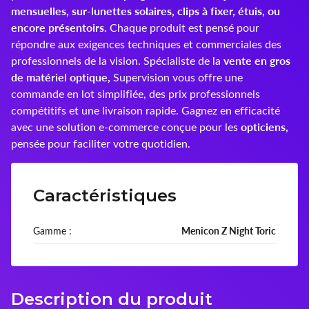
mensuelles, sur-lunettes solaires, clips à fixer, étuis, ou
encore présentoirs.
Chaque produit est pensé pour
Montana
répondre aux exigences techniques et commerciales des
vente en gros
nachteule
professionnels de la vision. Spécialiste de la
de matériel optique,
Supervision vous offre une
Ocean Sunglasses
commande en lot simplifiée, des prix professionnels
compétitifs et une livraison rapide. Gagnez en efficacité
Ophtecs
opticiens,
avec une solution e-commerce conçue pour les
pensée pour faciliter votre quotidien.
Opticlair
Optikam
Caractéristiques
Optinett
Gamme :
Menicon Z Night Toric
Palco
Precilens
Description du produit