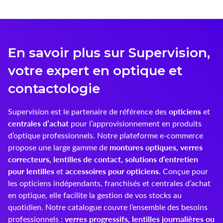
Innoxa
Johnson & Johnson
En savoir plus sur Supervision,
Joules
votre expert en optique et
Kelnet
contactologie
KENDALL + KYLIE
opticiens
Supervision est le partenaire de référence des
et
centrales d’achat
pour l’approvisionnement en produits
LCS
d’optique professionnels. Notre plateforme e-commerce
montures optiques, verres
propose une large gamme de
Lenoir Eyewear
correcteurs, lentilles de contact, solutions d’entretien
pour lentilles
accessoires pour opticiens.
et
Conçue pour
LINE ART
les opticiens indépendants, franchisés et centrales d’achat
en optique, elle facilite la gestion de vos stocks au
Mark'ennovy
quotidien. Notre catalogue couvre l’ensemble des besoins
verres progressifs, lentilles journalières ou
professionnels :
Menicon