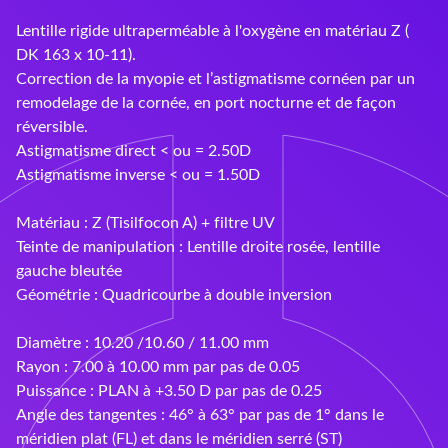
Ray-Ban
Lentille rigide ultraperméable à l'oxygène en matériau Z (
Rayovac
DK 163 x 10-11).
Correction de la myopie et l’astigmatisme cornéen par un
Siclair & Nett
remodelage de la cornée, en port nocturne et de façon
réversible.
Sunoptic
Astigmatisme direct < ou = 2.50D
Astigmatisme inverse < ou = 1.50D
Supervision
Matériau : Z (Tisilfocon A) + filtre UV
UVOJI
Teinte de manipulation : Lentille droite rosée, lentille
gauche bleutée
Vallée
Géométrie : Quadricourbe à double inversion
Varionet
Diamètre : 10.20 /10.60 / 11.00 mm
Rayon : 7.00 à 10.00 mm par pas de 0.05
Puissance : PLAN à +3.50 D par pas de 0.25
Angle des tangentes : 46° à 63° par pas de 1° dans le
méridien plat (FL) et dans le méridien serré (ST)