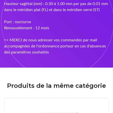
Hauteur sagittal (mm) : 0.30 à 1.00 mm par pas de 0.01 mm
dans le méridien plat (FL) et dans le méridien serré (ST)
Port : nocturne
Renouvellement : 12 mois
=> MERCI de nous adresser vos commandes par mail
accompagnées de l'ordonnance porteur en cas d'absences
des paramètres souhaités
Produits de la même catégorie