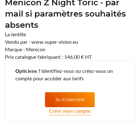
Menicon Z Night Toric - par
Lentilles annuelles
CLIC
mail si paramètres souhaités
Coopervision
absents
D.A.O (Deutsche Augenoptik)
La lentille
Vendu par : www.super-vision.eu
DAC Edge
Marque : Menicon
Prix catalogue fabriquant : 146,00 € HT
Eartech
Opticiens ?
Identifiez-vous ou créez-vous un
ELLE
compte pour accéder aux tarifs
Esprit
Je m'identifie
Fashion Lentilles
Créer mon compte
Gunnar Optiks
Horus Pharma