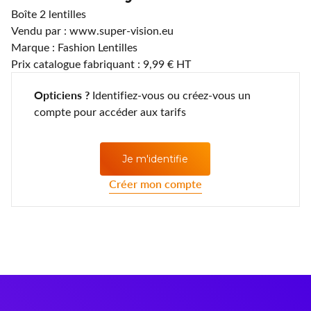
Lentilles annuelles
CLIC
Boîte 2 lentilles
Vendu par : www.super-vision.eu
Coopervision
Marque : Fashion Lentilles
Prix catalogue fabriquant : 9,99 € HT
D.A.O (Deutsche Augenoptik)
Opticiens ?
Identifiez-vous ou créez-vous un
DAC Edge
compte pour accéder aux tarifs
Eartech
Je m'identifie
ELLE
Créer mon compte
Esprit
Fashion Lentilles
Gunnar Optiks
Horus Pharma