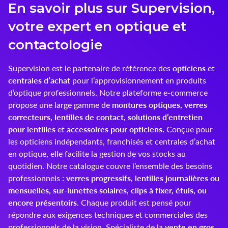
En savoir plus sur Supervision,
Innoxa
votre expert en optique et
Johnson & Johnson
contactologie
Joules
opticiens
Supervision est le partenaire de référence des
et
centrales d’achat
pour l’approvisionnement en produits
Kelnet
d’optique professionnels. Notre plateforme e-commerce
montures optiques, verres
propose une large gamme de
KENDALL + KYLIE
correcteurs, lentilles de contact, solutions d’entretien
pour lentilles
accessoires pour opticiens.
et
Conçue pour
LCS
les opticiens indépendants, franchisés et centrales d’achat
en optique, elle facilite la gestion de vos stocks au
Lenoir Eyewear
quotidien. Notre catalogue couvre l’ensemble des besoins
verres progressifs, lentilles journalières ou
professionnels :
LINE ART
mensuelles, sur-lunettes solaires, clips à fixer, étuis, ou
encore présentoirs.
Mark'ennovy
Chaque produit est pensé pour
répondre aux exigences techniques et commerciales des
Menicon
vente en gros
professionnels de la vision. Spécialiste de la