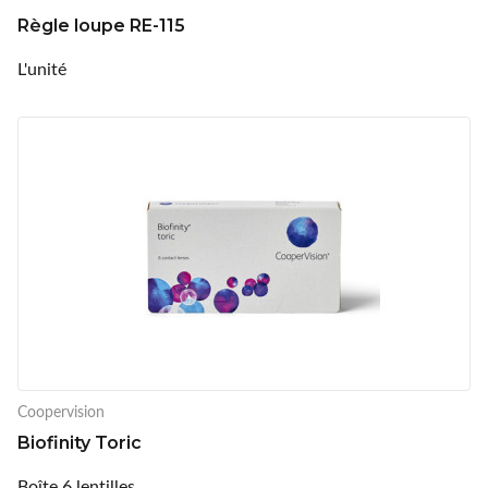
Règle loupe RE-115
L'unité
Coopervision
Biofinity Toric
Boîte 6 lentilles