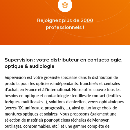
Rejoignez plus de 2000
professionnels !
Supervision : votre distributeur en contactologie,
optique & audiologie
Supervision
est votre
grossiste
spécialisé dans la distribution de
produits pour les
opticiens indépendants
,
franchisés
et
centrales
d’achat
, en
France et à l’international
. Notre offre couvre tous les
besoins en
optique
et
contactologie
:
lentilles de contact
(
lentilles
toriques
,
multifocales
...),
solutions d’entretien
,
verres ophtalmiques
(
verres RX
,
unifocaux
,
progressifs
, ...), ainsi qu’un large choix de
montures optiques
et
solaires
. Nous proposons également une
sélection de
matériels pour opticiens
(
échelles de Monoyer
,
outillages, consommables, etc.) et une gamme complète de