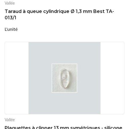
Vallée
Taraud à queue cylindrique Ø 1,3 mm Best TA-
013/1
L'unité
Vallée
Plaquettes à clipper 13 mm symétriques - silicone