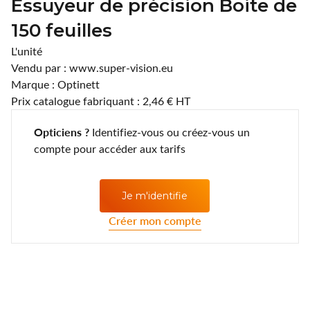
Essuyeur de précision Boite de
Lentilles annuelles
CLIC
150 feuilles
Coopervision
L'unité
Vendu par : www.super-vision.eu
D.A.O (Deutsche Augenoptik)
Marque : Optinett
Prix catalogue fabriquant : 2,46 € HT
DAC Edge
Opticiens ?
Identifiez-vous ou créez-vous un
Eartech
compte pour accéder aux tarifs
ELLE
Je m'identifie
Esprit
Créer mon compte
Fashion Lentilles
Gunnar Optiks
Horus Pharma