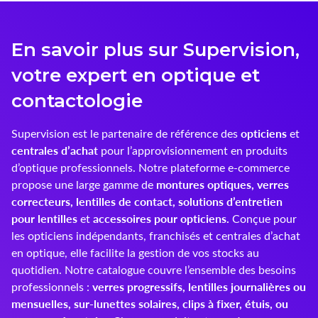
Innoxa
En savoir plus sur Supervision,
Johnson & Johnson
votre expert en optique et
Joules
contactologie
Kelnet
opticiens
Supervision est le partenaire de référence des
et
centrales d’achat
pour l’approvisionnement en produits
KENDALL + KYLIE
d’optique professionnels. Notre plateforme e-commerce
montures optiques, verres
LCS
propose une large gamme de
correcteurs, lentilles de contact, solutions d’entretien
Lenoir Eyewear
pour lentilles
accessoires pour opticiens.
et
Conçue pour
les opticiens indépendants, franchisés et centrales d’achat
LINE ART
en optique, elle facilite la gestion de vos stocks au
quotidien. Notre catalogue couvre l’ensemble des besoins
Mark'ennovy
verres progressifs, lentilles journalières ou
professionnels :
mensuelles, sur-lunettes solaires, clips à fixer, étuis, ou
Menicon