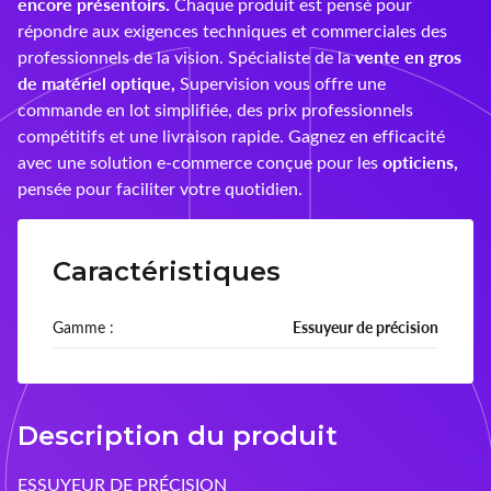
encore présentoirs.
Chaque produit est pensé pour
répondre aux exigences techniques et commerciales des
Montana
vente en gros
professionnels de la vision. Spécialiste de la
de matériel optique,
Supervision vous offre une
nachteule
commande en lot simplifiée, des prix professionnels
compétitifs et une livraison rapide. Gagnez en efficacité
Ocean Sunglasses
opticiens,
avec une solution e-commerce conçue pour les
pensée pour faciliter votre quotidien.
Ophtecs
Opticlair
Caractéristiques
Optikam
Gamme :
Essuyeur de précision
Optinett
Palco
Description du produit
Precilens
ESSUYEUR DE PRÉCISION