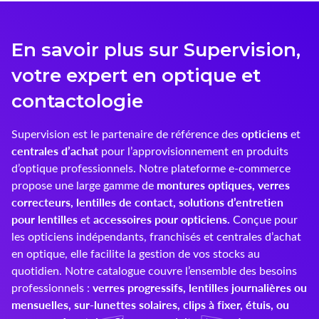
Innoxa
En savoir plus sur Supervision,
Johnson & Johnson
votre expert en optique et
Joules
contactologie
Kelnet
opticiens
Supervision est le partenaire de référence des
et
centrales d’achat
pour l’approvisionnement en produits
KENDALL + KYLIE
d’optique professionnels. Notre plateforme e-commerce
montures optiques, verres
LCS
propose une large gamme de
correcteurs, lentilles de contact, solutions d’entretien
Lenoir Eyewear
pour lentilles
accessoires pour opticiens.
et
Conçue pour
les opticiens indépendants, franchisés et centrales d’achat
LINE ART
en optique, elle facilite la gestion de vos stocks au
quotidien. Notre catalogue couvre l’ensemble des besoins
Mark'ennovy
verres progressifs, lentilles journalières ou
professionnels :
mensuelles, sur-lunettes solaires, clips à fixer, étuis, ou
Menicon