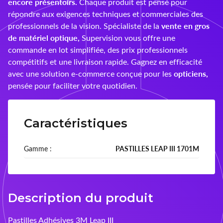
encore présentoirs.
Chaque produit est pensé pour
répondre aux exigences techniques et commerciales des
Montana
vente en gros
professionnels de la vision. Spécialiste de la
de matériel optique,
Supervision vous offre une
nachteule
commande en lot simplifiée, des prix professionnels
compétitifs et une livraison rapide. Gagnez en efficacité
Ocean Sunglasses
opticiens,
avec une solution e-commerce conçue pour les
pensée pour faciliter votre quotidien.
Ophtecs
Opticlair
Caractéristiques
Optikam
Gamme :
PASTILLES LEAP III 1701M
Optinett
Palco
Description du produit
Precilens
Pastilles Adhésives 3M Leap III