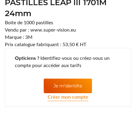
PASTILLES LEAP III 1701M
Lentilles annuelles
CLIC
24mm
Coopervision
Boite de 1000 pastilles
Vendu par : www.super-vision.eu
D.A.O (Deutsche Augenoptik)
Marque : 3M
Prix catalogue fabriquant : 53,50 € HT
DAC Edge
Opticiens ?
Identifiez-vous ou créez-vous un
Eartech
compte pour accéder aux tarifs
ELLE
Je m'identifie
Esprit
Créer mon compte
Fashion Lentilles
Gunnar Optiks
Horus Pharma