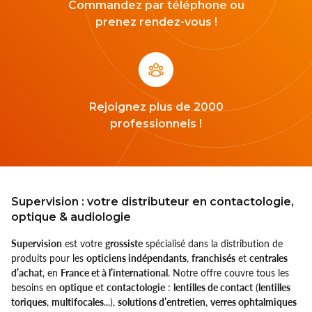
Commandez par téléphone ou
prenez rendez-vous !
Rejoignez plus de 2000
professionnels !
Supervision : votre distributeur en contactologie,
optique & audiologie
Supervision
est votre
grossiste
spécialisé dans la distribution de
produits pour les
opticiens indépendants
,
franchisés
et
centrales
d’achat
, en
France et à l’international
. Notre offre couvre tous les
besoins en
optique
et
contactologie
:
lentilles de contact
(
lentilles
toriques
,
multifocales
...),
solutions d’entretien
,
verres ophtalmiques