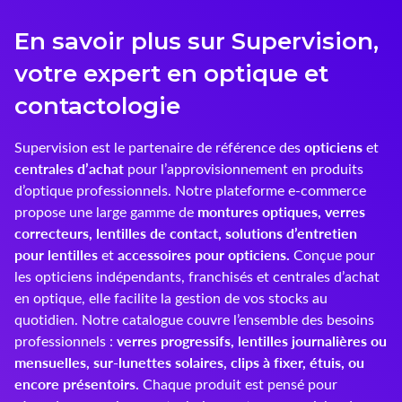
Innoxa
En savoir plus sur Supervision,
Johnson & Johnson
votre expert en optique et
contactologie
Joules
opticiens
Supervision est le partenaire de référence des
et
Kelnet
centrales d’achat
pour l’approvisionnement en produits
d’optique professionnels. Notre plateforme e-commerce
KENDALL + KYLIE
montures optiques, verres
propose une large gamme de
correcteurs, lentilles de contact, solutions d’entretien
LCS
pour lentilles
accessoires pour opticiens.
et
Conçue pour
Lenoir Eyewear
les opticiens indépendants, franchisés et centrales d’achat
en optique, elle facilite la gestion de vos stocks au
LINE ART
quotidien. Notre catalogue couvre l’ensemble des besoins
verres progressifs, lentilles journalières ou
professionnels :
Mark'ennovy
mensuelles, sur-lunettes solaires, clips à fixer, étuis, ou
encore présentoirs.
Chaque produit est pensé pour
Menicon