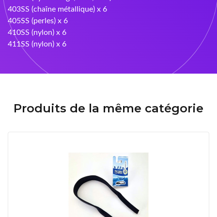
Ray-Ban
403SS (chaîne métallique) x 6
405SS (perles) x 6
Rayovac
410SS (nylon) x 6
411SS (nylon) x 6
Siclair & Nett
Sunoptic
Supervision
Produits de la même catégorie
UVOJI
Vallée
Varionet