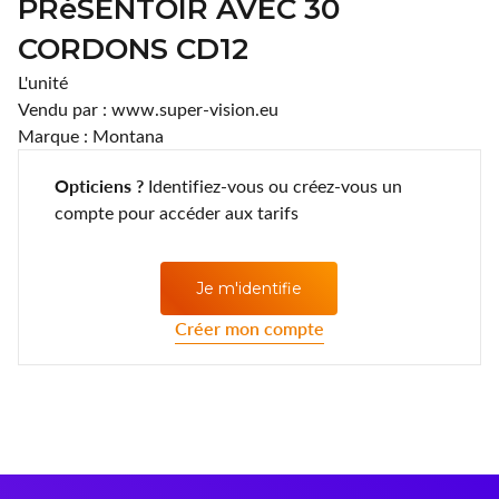
PRéSENTOIR AVEC 30
Lentilles annuelles
CLIC
CORDONS CD12
Coopervision
L'unité
Vendu par : www.super-vision.eu
D.A.O (Deutsche Augenoptik)
Marque : Montana
DAC Edge
Opticiens ?
Identifiez-vous ou créez-vous un
compte pour accéder aux tarifs
Eartech
ELLE
Je m'identifie
Esprit
Créer mon compte
Fashion Lentilles
Gunnar Optiks
Horus Pharma