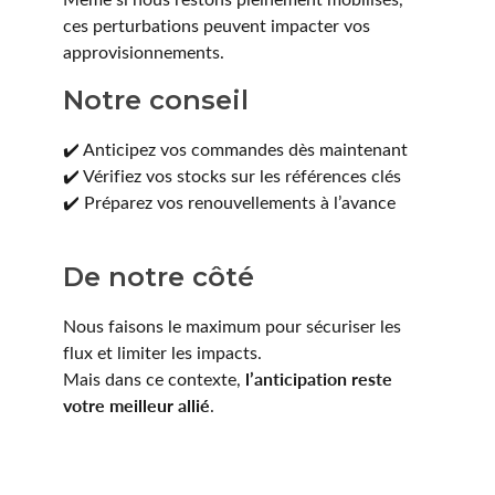
Lentilles annuelles
CLIC
ces perturbations peuvent impacter vos
approvisionnements.
Coopervision
Notre conseil
D.A.O (Deutsche Augenoptik)
✔️ Anticipez vos commandes dès maintenant
DAC Edge
✔️ Vérifiez vos stocks sur les références clés
✔️ Préparez vos renouvellements à l’avance
Eartech
De notre côté
ELLE
Esprit
Nous faisons le maximum pour sécuriser les
flux et limiter les impacts.
Fashion Lentilles
l’anticipation reste
Mais dans ce contexte,
votre meilleur allié
.
Gunnar Optiks
Horus Pharma