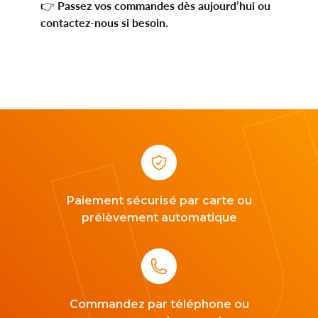
Passez vos commandes dès aujourd’hui ou
👉
Innoxa
contactez-nous si besoin.
Johnson & Johnson
Joules
Kelnet
KENDALL + KYLIE
LCS
Paiement sécurisé par carte ou
Lenoir Eyewear
prélèvement automatique
LINE ART
Mark'ennovy
Commandez par téléphone ou
Menicon