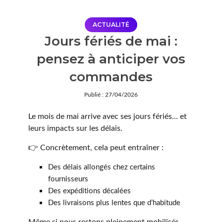
Accessoires contactologie
Solutions unidoses
Verres Transitions ©
Anticipation
Lunettes de soleil de sport
Instruments de mesure
Lentilles fantaisies
Verres progressifs solaires
ARISTAR
ACTUALITÉ
100% santé
Jours fériés de mai :
Outils de mesure
Verres
Lentilles kératocônes
Verres Rx
Atelier du Vieux Bourg
Prise de mesure
pensez à anticiper vos
Montures
Lentilles hybrides
Verres de stock
Avizor
commandes
Outillage
Accessoires lunetterie
Lentilles freination de la myopie
Verres optiques enfant
Bausch & Lomb
Publié : 27/04/2026
Alésoirs, limes
Press on & ryser
Brucelles
Entretien & nettoyage lunettes
Le mois de mai arrive avec ses jours fériés… et
Lentilles d'essai
Beaumour
Pinces
Etuis
leurs impacts sur les délais.
Soudures
Cordons et chaînes
Lentilles journalières
Cantor & Nissel
Tournevis, tourne écrou
👉 Concrètement, cela peut entraîner :
Lampe liseuse
Divers
Accessoires loupes
Lentilles hebdomadaires
CHARMANT
Des délais allongés chez certains
Ecrous
fournisseurs
Embouts
Lentilles bi-mensuelles
CHARMANT Z
Des expéditions décalées
Vis
Des livraisons plus lentes que d’habitude
Lentilles mensuelles
Clearlab
Même si nous restons pleinement mobilisés,