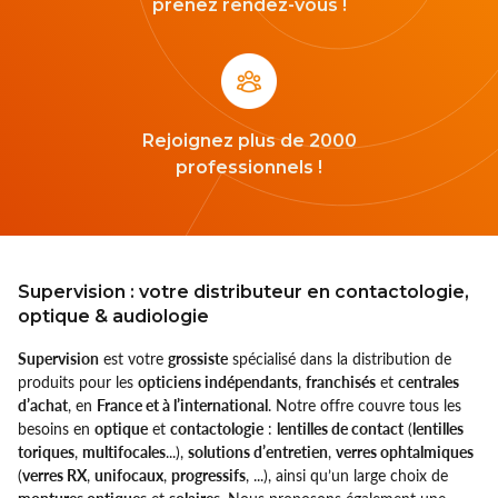
prenez rendez-vous !
Montana
nachteule
Rejoignez plus de 2000
Ocean Sunglasses
professionnels !
Ophtecs
Opticlair
Supervision : votre distributeur en contactologie,
Optikam
optique & audiologie
Optinett
Supervision
est votre
grossiste
spécialisé dans la distribution de
produits pour les
opticiens indépendants
,
franchisés
et
centrales
Palco
d’achat
, en
France et à l’international
. Notre offre couvre tous les
besoins en
optique
et
contactologie
:
lentilles de contact
(
lentilles
toriques
,
multifocales
...),
solutions d’entretien
,
verres ophtalmiques
Precilens
(
verres RX
,
unifocaux
,
progressifs
, ...), ainsi qu’un large choix de