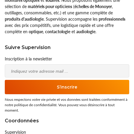
montures optiques
et
solaires
. Nous proposons également une
Ray-Ban
sélection de
matériels pour opticiens
(
échelles de Monoyer
,
outillages, consommables, etc.) et une gamme complète de
Rayovac
produits d'audiologie
. Supervision accompagne les
professionnels
avec des prix compétitifs, une logistique rapide et une offre
Siclair & Nett
complète en
optique
,
contactologie
et
audiologie
.
Sunoptic
Suivre Supervision
Supervision
Inscription à la newsletter
Email
UVOJI
Vallée
S’inscrire
Varionet
Nous respectons votre vie privée et vos données sont traitées conformément à
notre politique de confidentialité. Vous pouvez vous désinscrire à tout
moment.
Coordonnées
Supervision